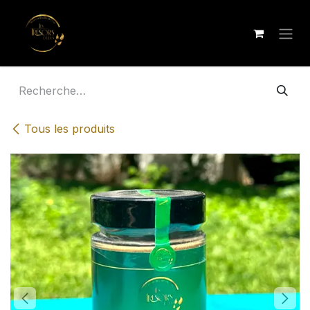
Se rendre au contenu
Tous les produits